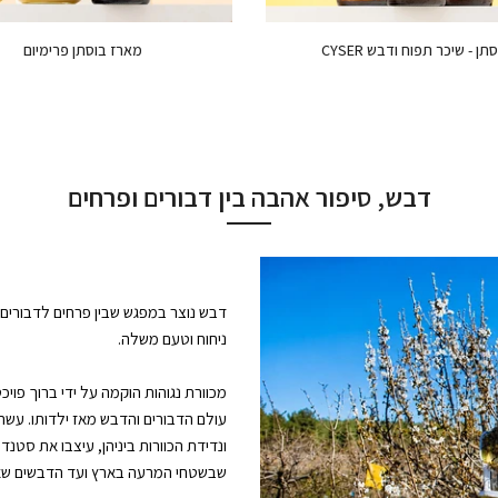
תן - שיכר תפוח ודבש CYSER
מארז בוסתן פרימיום
112.00 ₪
92.00 ₪
דבש, סיפור אהבה בין דבורים ופרחים
דבש נוצר במפגש שבין פרחים לדבורים.
ניחוח וטעם משלה.
מכוורת נגוהות הוקמה על ידי ברוך פויכט
עולם הדבורים והדבש מאז ילדותו. עשר
ונדידת הכוורות ביניהן, עיצבו את סטנ
שבשטחי המרעה בארץ ועד הדבשים שאנ