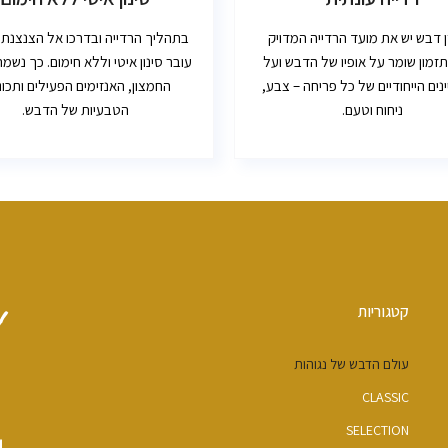
ן דבש יש את מועד הרדייה המדויק
בתהליך הרדייה ובדרכו אל הצנצנת
תזמון שומר על אופיו של הדבש ועל
עובר סינון איטי וללא חימום. כך נשמרי
ים הייחודיים של כל פריחה – צבע,
החמצון, האנזימים הפעילים ותכונו
ניחוח וטעם.
הטבעיות של הדבש.
קטגוריות
עולם הדבש של נגוהות
CLASSIC
SELECTION