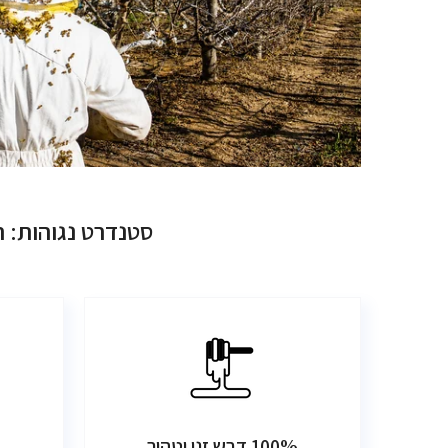
סטנדרט נגוהות: ה
100% דבש זני וטהור