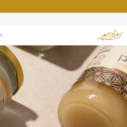
דלג
לתוכן
דב