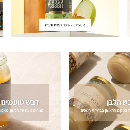
CYSER - שיכר תפוח ודבש
ש הלבן
דבש טועמים 
ה במקום הראשון בבחירת השפים.
מניחים מעט על הלשון ומאפש