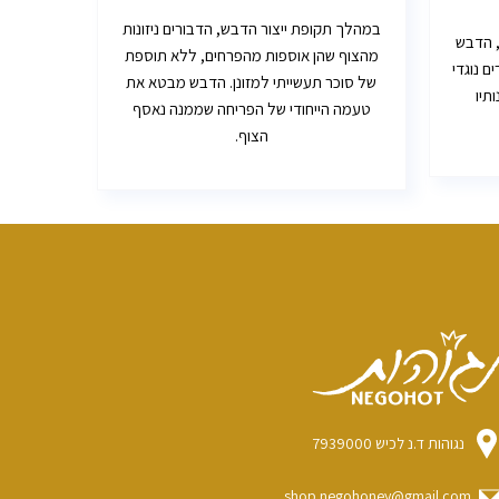
במהלך תקופת ייצור הדבש, הדבורים ניזונות
, הדבש
מהצוף שהן אוספות מהפרחים, ללא תוספת
ם נוגדי
של סוכר תעשייתי למזונן. הדבש מבטא את
תיו
טעמה הייחודי של הפריחה שממנה נאסף
הצוף.
נגוהות ד.נ לכיש 7939000
shop.negohoney@gmail.com